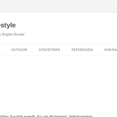
style
n Brigitte Bonder
Zum Inhalt springen
OUTDOOR
STÄDTETRIPS
REFERENZEN
KONTAK
ter Sorgfalt erstellt. Für die Richtigkeit, Vollständigkeit