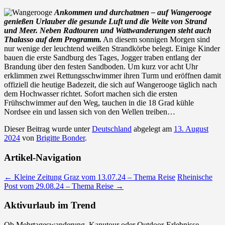
Ankommen und durchatmen – auf Wangerooge
genießen Urlauber die gesunde Luft und die Weite von Strand
und Meer. Neben Radtouren und Wattwanderungen steht auch
Thalasso auf dem Programm.
An diesem sonnigen Morgen sind
nur wenige der leuchtend weißen Strandkörbe belegt. Einige Kinder
bauen die erste Sandburg des Tages, Jogger traben entlang der
Brandung über den festen Sandboden. Um kurz vor acht Uhr
erklimmen zwei Rettungsschwimmer ihren Turm und eröffnen damit
offiziell die heutige Badezeit, die sich auf Wangerooge täglich nach
dem Hochwasser richtet. Sofort machen sich die ersten
Frühschwimmer auf den Weg, tauchen in die 18 Grad kühle
Nordsee ein und lassen sich von den Wellen treiben…
Dieser Beitrag wurde unter
Deutschland
abgelegt am
13. August
2024
von
Brigitte Bonder
.
Artikel-Navigation
←
Kleine Zeitung Graz vom 13.07.24 – Thema Reise
Rheinische
Post vom 29.08.24 – Thema Reise
→
Aktivurlaub im Trend
Ob Mehrtageswanderung, Kanutour oder Outdoor-Erlebnisse –