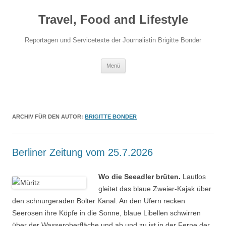
Travel, Food and Lifestyle
Reportagen und Servicetexte der Journalistin Brigitte Bonder
Zum Inhalt springen
Menü
ARCHIV FÜR DEN AUTOR:
BRIGITTE BONDER
Berliner Zeitung vom 25.7.2026
Wo die Seeadler brüten.
Lautlos
gleitet das blaue Zweier-Kajak über
den schnurgeraden Bolter Kanal. An den Ufern recken
Seerosen ihre Köpfe in die Sonne, blaue Libellen schwirren
über der Wasseroberfläche und ab und zu ist in der Ferne der