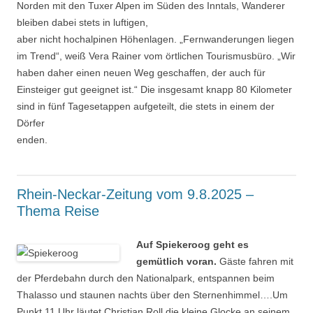
Norden mit den Tuxer Alpen im Süden des Inntals, Wanderer
bleiben dabei stets in luftigen,
aber nicht hochalpinen Höhenlagen. „Fernwanderungen liegen
im Trend“, weiß Vera Rainer vom örtlichen Tourismusbüro. „Wir
haben daher einen neuen Weg geschaffen, der auch für
Einsteiger gut geeignet ist.“ Die insgesamt knapp 80 Kilometer
sind in fünf Tagesetappen aufgeteilt, die stets in einem der
Dörfer
enden.
Rhein-Neckar-Zeitung vom 9.8.2025 –
Thema Reise
Auf Spiekeroog geht es
gemütlich voran.
Gäste fahren mit
der Pferdebahn durch den Nationalpark, entspannen beim
Thalasso und staunen nachts über den Sternenhimmel….Um
Punkt 11 Uhr läutet Christian Roll die kleine Glocke an seinem