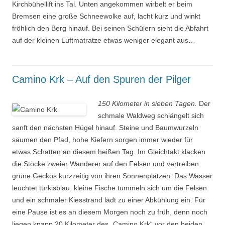
Kirchbühellift ins Tal. Unten angekommen wirbelt er beim
Bremsen eine große Schneewolke auf, lacht kurz und winkt
fröhlich den Berg hinauf. Bei seinen Schülern sieht die Abfahrt
auf der kleinen Luftmatratze etwas weniger elegant aus…
Camino Krk – Auf den Spuren der Pilger
150 Kilometer in sieben Tagen.
Der
schmale Waldweg schlängelt sich
sanft den nächsten Hügel hinauf. Steine und Baumwurzeln
säumen den Pfad, hohe Kiefern sorgen immer wieder für
etwas Schatten an diesem heißen Tag. Im Gleichtakt klacken
die Stöcke zweier Wanderer auf den Felsen und vertreiben
grüne Geckos kurzzeitig von ihren Sonnenplätzen. Das Wasser
leuchtet türkisblau, kleine Fische tummeln sich um die Felsen
und ein schmaler Kiesstrand lädt zu einer Abkühlung ein. Für
eine Pause ist es an diesem Morgen noch zu früh, denn noch
liegen knapp 20 Kilometer des „Camino Krk“ vor den beiden