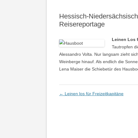
Hessisch-Niedersächsisch
Reisereportage
Leinen Los f
Tautropfen d
Alessandro Volta. Nur langsam zieht sich
Weinberge hinauf. Als endlich die Sonnen
Lena Maiser die Schiebetür des Hausboo
Artikel-Navigation
←
Leinen los für Freizeitkapitäne