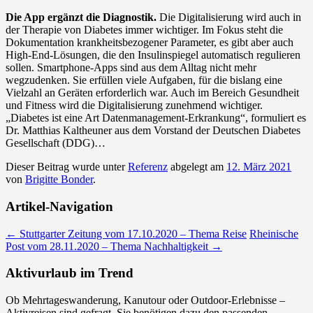
Die App ergänzt die Diagnostik.
Die Digitalisierung wird auch in
der Therapie von Diabetes immer wichtiger. Im Fokus steht die
Dokumentation krankheitsbezogener Parameter, es gibt aber auch
High-End-Lösungen, die den Insulinspiegel automatisch regulieren
sollen. Smartphone-Apps sind aus dem Alltag nicht mehr
wegzudenken. Sie erfüllen viele Aufgaben, für die bislang eine
Vielzahl an Geräten erforderlich war. Auch im Bereich Gesundheit
und Fitness wird die Digitalisierung zunehmend wichtiger.
„Diabetes ist eine Art Datenmanagement-Erkrankung“, formuliert es
Dr. Matthias Kaltheuner aus dem Vorstand der Deutschen Diabetes
Gesellschaft (DDG)…
Dieser Beitrag wurde unter
Referenz
abgelegt am
12. März 2021
von
Brigitte Bonder
.
Artikel-Navigation
←
Stuttgarter Zeitung vom 17.10.2020 – Thema Reise
Rheinische
Post vom 28.11.2020 – Thema Nachhaltigkeit
→
Aktivurlaub im Trend
Ob Mehrtageswanderung, Kanutour oder Outdoor-Erlebnisse –
Aktivreisen sind gefragt. Sie benötigen dazu den passenden